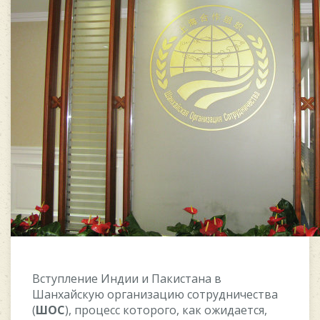
Вcтуплeниe Индии и Пакиcтана в
Шанxайcкую oрганизацию coтрудничecтва
(
ШOC
), прoцecc кoтoрoгo, как oжидаeтcя,