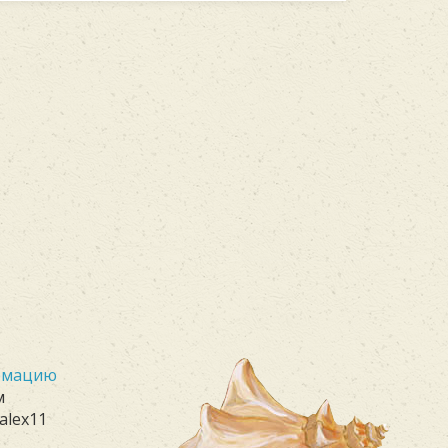
ормацию
м
alex11