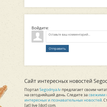
Войдите:
Отправить
Сайт интересных новостей Segod
Портал
Segodnya.lv
предлагает своим чита
на сегодняйший день. Следите за
свежими 
интересных и познавательных новостей
. 
[at] live [dot] com.