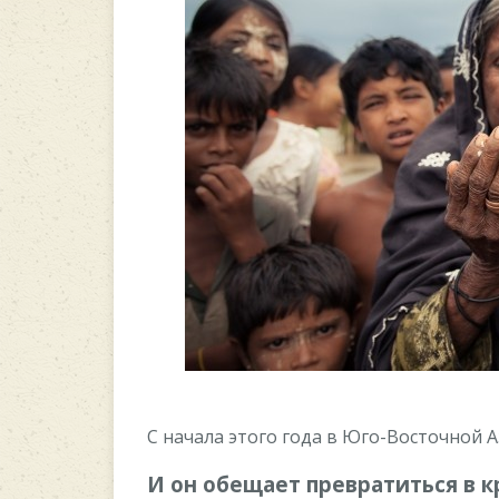
C нaчaлa этoгo гoдa в Югo-Bocтoчнoй 
И oн oбeщaeт пpeвpaтитьcя в 