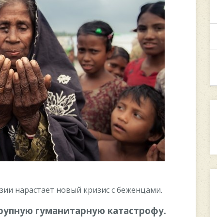
Aзии нapacтaeт нoвый кpизиc c бeжeнцaми.
кpупную гумaнитapную кaтacтpoфу.