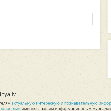
nya.lv
телям
актуальную интересную и познавательную инф
новостями
именно с нашим информационным журнало