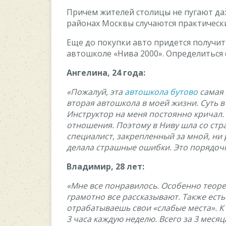
Причем жителей столицы не пугают да
районах Москвы случаются практическ
Еще до покупки авто придется получит
автошколе «Нива 2000». Определиться
Ангелина, 24 года:
«Пожалуй, эта
автошкола бутово
самая 
вторая автошкола в моей жизни. Суть в 
Инструктор на меня постоянно кричал.
отношения. Поэтому в Ниву шла со стр
специалист, закрепленный за мной, ни р
делала страшные ошибки. Это порядоч
Владимир, 28 лет:
«Мне все понравилось. Особенно теоре
грамотно все рассказывают. Также ест
отрабатываешь свои «слабые места». К 
3 часа каждую неделю. Всего за 3 меся