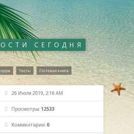
ВОСТИ СЕГОДНЯ
орум
Тесты
Гостевая книга
26 Июля 2019, 2:16 AM
Просмотры:
12533
Комментарии:
0