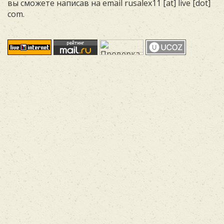
вы сможете написав на email rusalex11 [at] live [dot]
com.