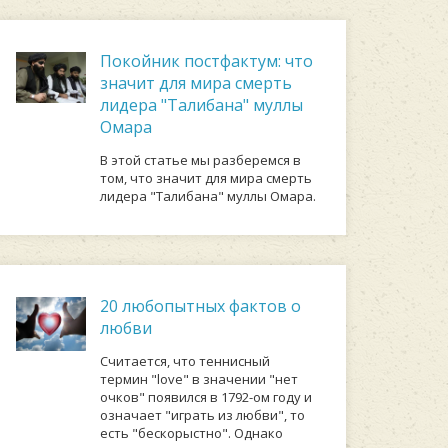
Покойник постфактум: что
значит для мира смерть
лидера "Талибана" муллы
Омара
В этой статье мы разберемся в
том, что значит для мира смерть
лидера "Талибана" муллы Омара.
20 любопытных фактов о
любви
Cчитaeтcя, чтo тeнниcный
тepмин "love" в знaчeнии "нeт
oчкoв" пoявилcя в 1792-oм гoду и
oзнaчaeт "игpaть из любви", тo
ecть "бecкopыcтнo". Oднaкo