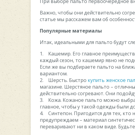
При выборе пальто первоочередное в
Важно, чтобы они действительно согре
статье мы расскажем вам об особеннос
Популярные материалы
Итак, идеальными для пальто будут с
1. Кашемир. Его главное преимущество
каждый сезон, то кашемир явно не подо
Если же вы подбираете пальто на ближ
вариантом.
2. Шерсть. Быстро
купить женское па
магазине. Шерстяное пальто – отличны
действительно согревают. Они подойд
3. Кожа. Кожаное пальто можно выбрат
главное, чтобы у такой одежды были
4. Синтепон. Пригодится для тех, кто
предупреждаем – материал синтетическ
переваривают ни в каком виде. Будьт