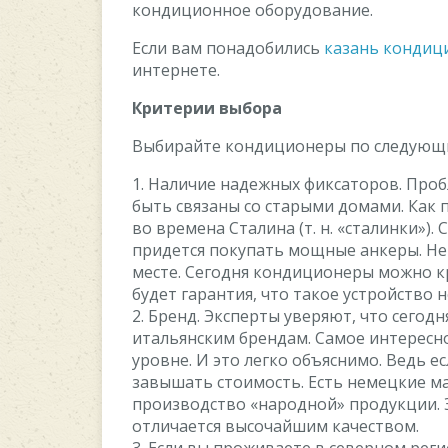
кондиционное оборудование.
Если вам понадобились
казань кондиц
интернете.
Критерии выбора
Выбирайте кондиционеры по следующ
1. Наличие надежных фиксаторов. Про
быть связаны со старыми домами. Как 
во времена Сталина (т. н. «сталинки»).
придется покупать мощные анкеры. Не 
месте. Сегодня кондиционеры можно кр
будет гарантия, что такое устройство н
2. Бренд. Эксперты уверяют, что сегод
итальянским брендам. Самое интересно
уровне. И это легко объяснимо. Ведь е
завышать стоимость. Есть немецкие м
производство «народной» продукции. Э
отличается высочайшим качеством.
3. Если вы проживаете в северном рег