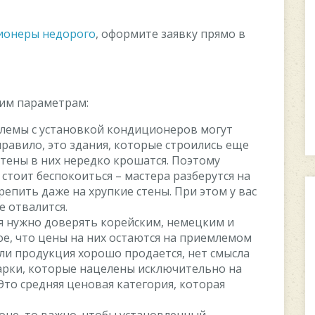
ионеры недорого
, оформите заявку прямо в
им параметрам:
блемы с установкой кондиционеров могут
правило, это здания, которые строились еще
 Стены в них нередко крошатся. Поэтому
стоит беспокоиться – мастера разберутся на
епить даже на хрупкие стены. При этом у вас
е отвалится.
ня нужно доверять корейским, немецким и
е, что цены на них остаются на приемлемом
сли продукция хорошо продается, нет смысла
арки, которые нацелены исключительно на
то средняя ценовая категория, которая
ионе, то важно, чтобы установленный