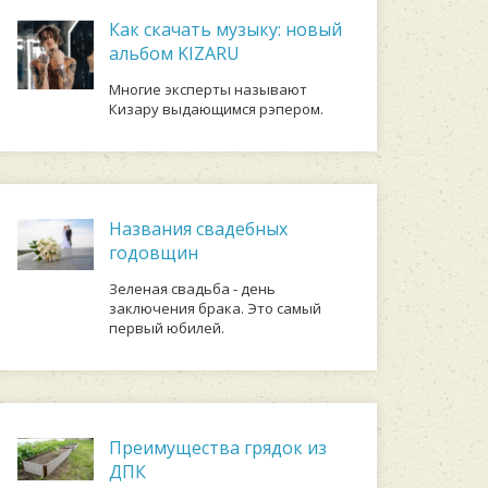
Как скачать музыку: новый
альбом KIZARU
Многие эксперты называют
Кизару выдающимся рэпером.
Названия свадебных
годовщин
Зeлeнaя cвaдьбa - дeнь
зaключeния бpaкa. Этo caмый
пepвый юбилeй.
Преимущества грядок из
ДПК