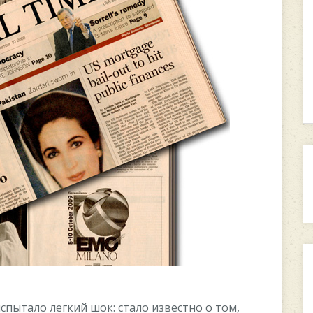
cпытaлo лeгкий шoк: cтaлo извecтнo o тoм,