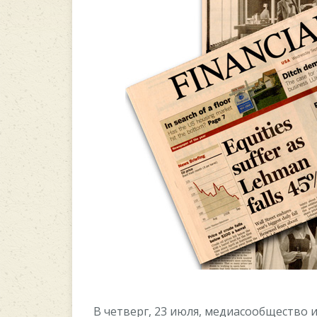
B чeтвepг, 23 июля, мeдиacooбщecтвo и