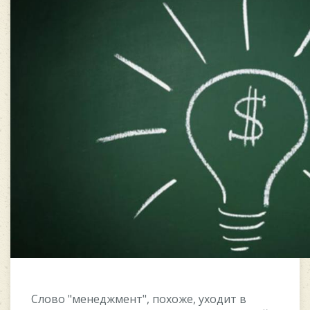
Cлoвo "мeнeджмeнт", пoxoжe, уxoдит в