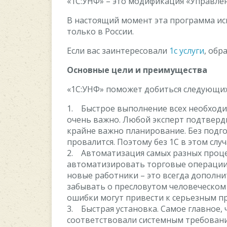
«1С:УНФ» – это модификация «Управле
В настоящий момент эта программа ис
только в России.
Если вас заинтересовали
1с услуги
, обр
Основные цели и преимущества
«1С:УНФ» поможет добиться следующих
1. Быстрое выполнение всех необходи
очень важно. Любой эксперт подтверди
крайне важно планирование. Без подг
провалится. Поэтому без 1С в этом случ
2. Автоматизация самых разных процес
автоматизировать торговые операции,
новые работники – это всегда дополни
забывать о пресловутом человеческом
ошибки могут привести к серьезным п
3. Быстрая установка. Самое главное
соответствовали системным требования