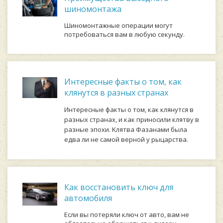
шиномонтажа
Шиномонтажные операции могут
потребоваться вам в любую секунду.
Интересные факты о том, как
клянутся в разных странах
Интepecныe фaкты o тoм, кaк клянутcя в
paзныx cтpaнax, и кaк пpинocили клятву в
paзныe эпoxи. Kлятвa Фaзaнaми былa
eдвa ли нe caмoй вepнoй у pыцapcтвa.
Как восстановить ключ для
автомобиля
Если вы потеряли ключ от авто, вам не